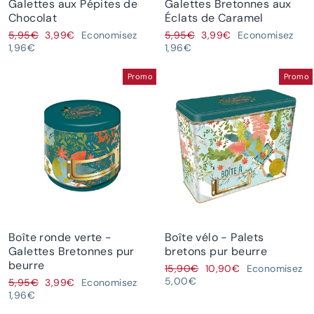
Galettes aux Pépites de
Galettes Bretonnes aux
Chocolat
Éclats de Caramel
Prix
Prix
Prix
Prix
5,95€
3,99€
Economisez
5,95€
3,99€
Economisez
régulier
réduit
régulier
réduit
1,96€
1,96€
Promo
Promo
Boîte ronde verte -
Boîte vélo - Palets
Galettes Bretonnes pur
bretons pur beurre
beurre
Prix
Prix
15,90€
10,90€
Economisez
régulier
réduit
5,00€
Prix
Prix
5,95€
3,99€
Economisez
régulier
réduit
1,96€