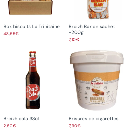
Box biscuits La Trinitaine
Breizh Bar en sachet
-200g
48,55€
7,10€
Breizh cola 33cl
Brisures de cigarettes
2,50€
7,90€