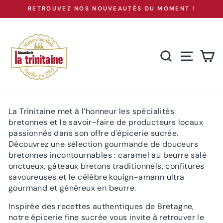
Passer
RETROUVEZ NOS NOUVEAUTÉS DU MOMENT !
au
Diaporama
Pause
contenu
RECHERCH
NAVIG
P
La Trinitaine met à l’honneur les spécialités
bretonnes et le savoir-faire de producteurs locaux
passionnés dans son offre d'épicerie sucrée.
Découvrez une sélection gourmande de douceurs
bretonnes incontournables : caramel au beurre salé
onctueux, gâteaux bretons traditionnels, confitures
savoureuses et le célèbre kouign-amann ultra
gourmand et généreux en beurre.
Inspirée des recettes authentiques de Bretagne,
notre épicerie fine sucrée vous invite à retrouver le