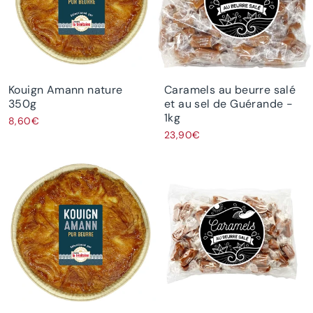
Kouign Amann nature
Caramels au beurre salé
350g
et au sel de Guérande -
1kg
8,60€
23,90€