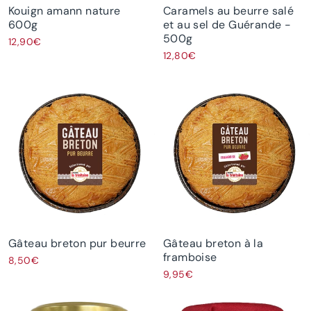
Kouign amann nature
Caramels au beurre salé
600g
et au sel de Guérande -
500g
12,90€
12,80€
Gâteau breton pur beurre
Gâteau breton à la
framboise
8,50€
9,95€