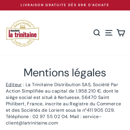
Passer
LIVRAISON GRATUITE DÈS 69€ D'ACHATS
au
Diaporama
Pause
contenu
RECHERCH
NAVIG
P
Mentions légales
Editeur
: La Trinitaine Distribution SAS, Société Par
Action Simplifiée au capital de 1.958.210 €, dont le
siège social est situé à Kerluesse, 56470 Saint
Philibert, France, inscrite au Registre du Commerce
et des Sociétés de Lorient sous le n°411 905 029.
Téléphone : 02 97 55 02 04. Mail : service-
client@latrinitaine.com