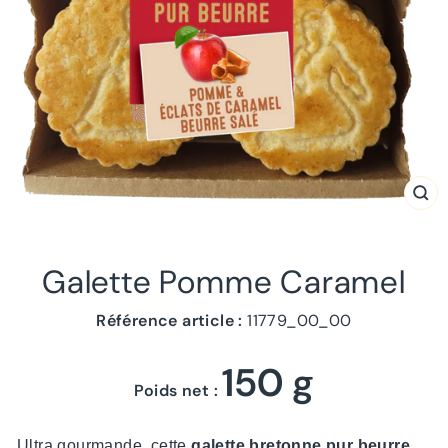
FE
(ES
Galette Pomme Caramel
Référence article :
11779_00_00
150 g
Poids net :
Ultra gourmande, cette
galette bretonne pur beurre