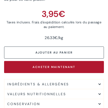
Prix
3,95€
régulier
Taxes incluses.
Frais d'expédition
calculés lors du passage
au paiement.
26.33€/kg
AJOUTER AU PANIER
ACHETER MAINTENANT
INGRÉDIENTS & ALLERGÈNES
VALEURS NUTRITIONNELLES
CONSERVATION