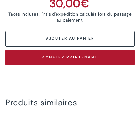
30,00€
régulier
Taxes incluses.
Frais d'expédition
calculés lors du passage
au paiement.
AJOUTER AU PANIER
ACHETER MAINTENANT
Produits similaires