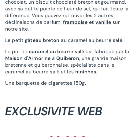
chocolat, un biscuit chocolaté breton et gourmand,
avec sa petite pointe de fleur de sel, qui fait toute la
différence. Vous pouvez retrouver les 2 autres
déclinaisons de parfum,
framboise
et
vanille
sur
notre site.
Le petit
gâteau breton
au caramel au beurre salé.
Le pot de
caramel au beurre salé
est fabriqué par la
Maison d'Armorine
à
Quiberon
, une grande maison
bretonne et quiberonnaise, spécialiste dans le
caramel au beurre salé et les
niniches
.
Une barquette de
cigarette
s 150g.
EXCLUSIVITE WEB
Prix