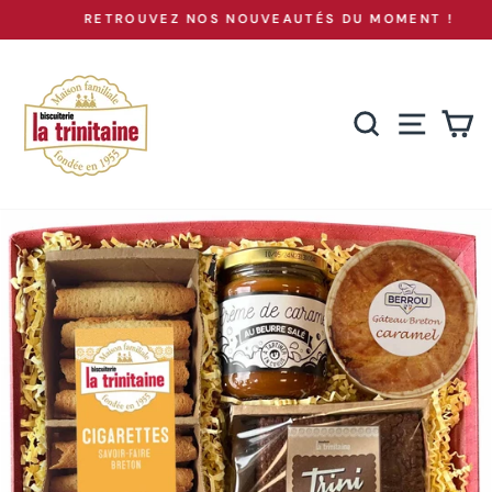
Passer
RETROUVEZ NOS NOUVEAUTÉS DU MOMENT !
au
Diaporama
Pause
contenu
RECHERCH
NAVIG
P